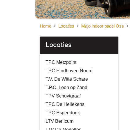
Home
Locaties
Majo indoor padel Oss
Locaties
TPC Metzpoint
TPC Eindhoven Noord
T.V. De Witte Schare
T.P.C. Loon op Zand
TPV Schuytgraaf
TPC De Hellekens
TPC Espendonk
LTV Berlicum
LTV De Merletten