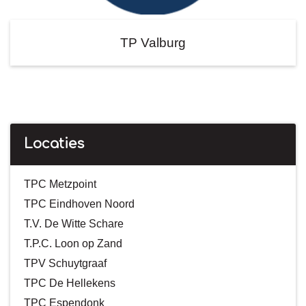
TP Valburg
Locaties
TPC Metzpoint
TPC Eindhoven Noord
T.V. De Witte Schare
T.P.C. Loon op Zand
TPV Schuytgraaf
TPC De Hellekens
TPC Espendonk